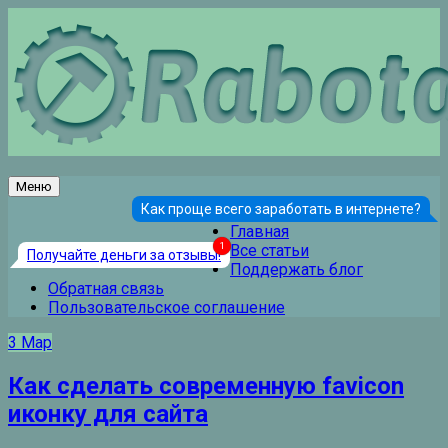
Перейти
к
содержанию
Меню
Как проще всего заработать в интернете?
Главная
Все статьи
Получайте деньги за отзывы!
Поддержать блог
Обратная связь
Пользовательское соглашение
3
Мар
Как сделать современную favicon
иконку для сайта