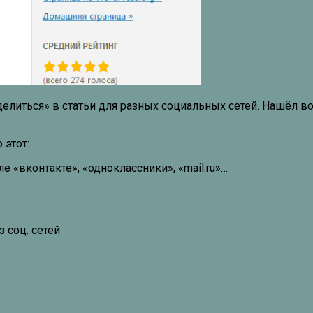
литься» в статьи для разных социальных сетей. Нашёл во
 этот:
 «вконтакте», «одноклассники», «mail.ru»…
 соц. сетей