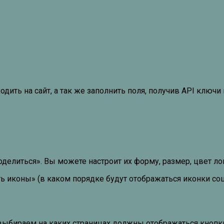
дить на сайт, а так же заполнить поля, получив API ключи 
елиться». Вы можете настроит их форму, размер, цвет лог
 иконы» (в каком порядке будут отображаться иконки соц
выбираем на каких страницах должны отображаться кнопк