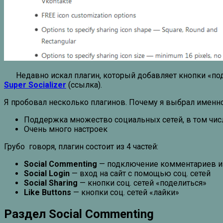
Недавно искал плагин, который добавляет кнопки «поде
Super Socializer
(ссылка).
Я пробовал несколько плагинов. Почему я выбрал именно
Поддержка множество социальных сетей, в том числе
Очень много настроек
Грубо говоря, плагин состоит из 4 частей:
Social Commenting
— подключение комментариев из
Social Login
— вход на сайт с помощью соц. сетей
Social Sharing
— кнопки соц. сетей «поделиться»
Like Buttons
— кнопки соц. сетей «лайки»
Раздел Social Commenting