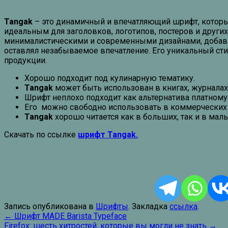
Tangak
– это динамичный и впечатляющий шрифт, которы
идеальным для заголовков, логотипов, постеров и други
минималистическими и современными дизайнами, добавляя
оставлял незабываемое впечатление. Его уникальный сти
продукции.
Хорошо подходит под кулинарную тематику.
Tangak
может быть использован в книгах, журналах 
Шрифт неплохо подходит как альтернатива платном
Его можно свободно использовать в коммерческих ц
Tangak
хорошо читается как в больших, так и в малы
Скачать по ссылке
шрифт Tangak.
Запись опубликована в
Шрифты
. Закладка
ссылка
.
Навигация
←
Шрифт MADE Barista Typeface
Firefox: шесть хитростей, которые вы могли не знать
→