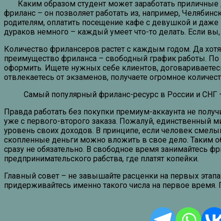
Каким образом студент может заработать приличные де
фриланс – он позволяет работать из, например, Челябин
родителям, оплатить посещение кафе с девушкой и даже 
дураков немного – каждый умеет что-то делать. Если вы
Количество фрилансеров растет с каждым годом. Да хот
преимущество фриланса – свободный график работы. По 
оформить. Ищете нужных себе клиентов, договариваетесь 
отвлекаетесь от экзаменов, получаете огромное количест
Самый популярный фриланс-ресурс в России и СНГ
Правда работать без покупки премиум-аккаунта не получи
уже с первого-второго заказа. Пожалуй, единственный ми
уровень своих доходов. В принципе, если человек смелый, 
скопленные деньги можно вложить в свое дело. Таким обр
сразу не обязательно. В свободное время занимайтесь фри
предпринимательского рабства, где платят копейки.
Главный совет – не завышайте расценки на первых этапах.
придерживайтесь именно такого числа на первое время. 