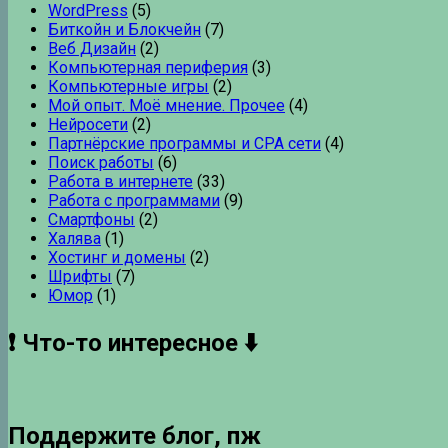
WordPress
(5)
Биткойн и Блокчейн
(7)
Веб Дизайн
(2)
Компьютерная периферия
(3)
Компьютерные игры
(2)
Мой опыт. Моё мнение. Прочее
(4)
Нейросети
(2)
Партнёрские программы и CPA сети
(4)
Поиск работы
(6)
Работа в интернете
(33)
Работа с программами
(9)
Смартфоны
(2)
Халява
(1)
Хостинг и домены
(2)
Шрифты
(7)
Юмор
(1)
❗ Что-то интересное ⬇️
Поддержите блог, пж