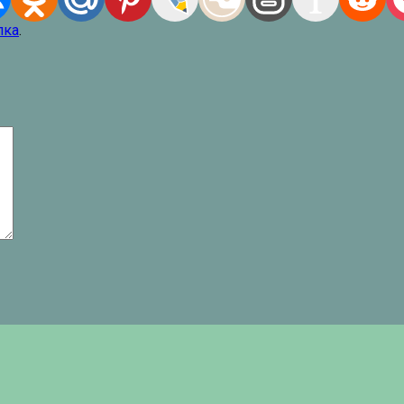
лка
.