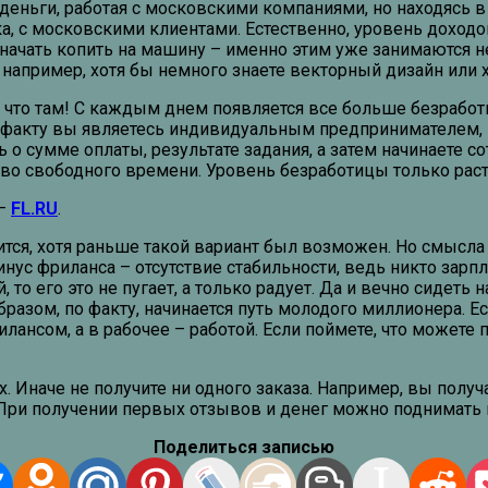
ньги, работая с московскими компаниями, но находясь в
ска, с московскими клиентами. Естественно, уровень дохо
начать копить на машину – именно этим уже занимаются н
, например, хотя бы немного знаете векторный дизайн или
я что там! С каждым днем появляется все больше безрабо
факту вы являетесь индивидуальным предпринимателем, н
о сумме оплаты, результате задания, а затем начинаете со
во свободного времени. Уровень безработицы только расте
 –
FL.RU
.
тся, хотя раньше такой вариант был возможен. Но смысла 
нус фриланса – отсутствие стабильности, ведь никто зарпл
то его это не пугает, а только радует. Да и вечно сидеть 
азом, по факту, начинается путь молодого миллионера. Ес
лансом, а в рабочее – работой. Если поймете, что можете п
 Иначе не получите ни одного заказа. Например, вы получа
При получении первых отзывов и денег можно поднимать п
Поделиться записью