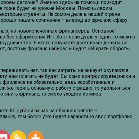
 своем регионе? Именно здесь на помощь приходит
дов тоже будет на уровне Москвы. Помочь своим
екоторые студенты. На самом деле в нашей стране
 хорошо пишете сочинения – вперед во фриланс-сферу.
тных, но новоиспеченных фрилансеров. Основное
о без оформления ИП. Хотя, если душе угодно, то можно
трудничество. В итоге получаете достойные деньги, не
т, поэтому фриланс набирал и будет набирать обороты.
переживать нет, так как затраты на аккаунт окупаются
ату вам платить не будет. Вы сами контролируете риски и
на фрилансе не обязательно, ведь заработанные и
ли же терять основную работу страшно, то увольняться
отянуть фриланс, то смело уходите из мира
ете 80 рублей за час на обычной работе –
ланку, тем более уже будет наработано свое портфолио.